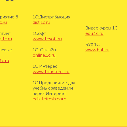
риятие 8
1С:Дистрибьюция
c.ru
dist.1c.ru
Видеокурсы 1С
лтинг
1Софт
edu.1c.ru
.1c.ru
www.1csoft.ru
БУХ.1С
левые
1С-Онлайн
www.buh.ru
online.1c.ru
1c.ru
1С Интерес
www.1c-interes.ru
1С:Предприятие для
учебных заведений
через Интернет
edu.1cfresh.com