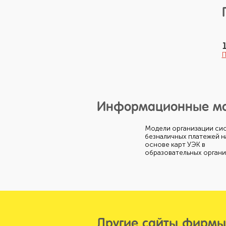
П
Информационные м
Модели организации си
безналичных платежей н
основе карт УЭК в
образовательных органи
Другие сайты фирмы