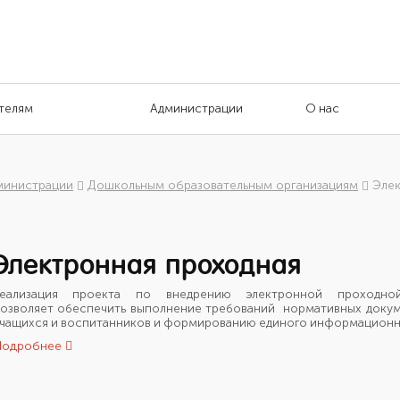
телям
Администрации
О нас
министрации
Дошкольным образовательным организациям
Элек
Электронная проходная
Реализация проекта по внедрению электронной проходной
озволяет обеспечить выполнение требований нормативных доку
чащихся и воспитанников и формированию единого информационн
Подробнее