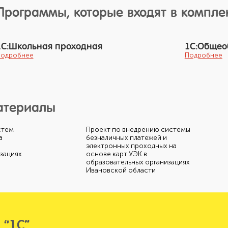
Программы, которые входят в компле
1С:Школьная проходная
1С:Общео
одробнее
Подробнее
атериалы
стем
Проект по внедрению системы
а
безналичных платежей и
электронных проходных на
зациях
основе карт УЭК в
образовательных организациях
Ивановской области
 “1С”