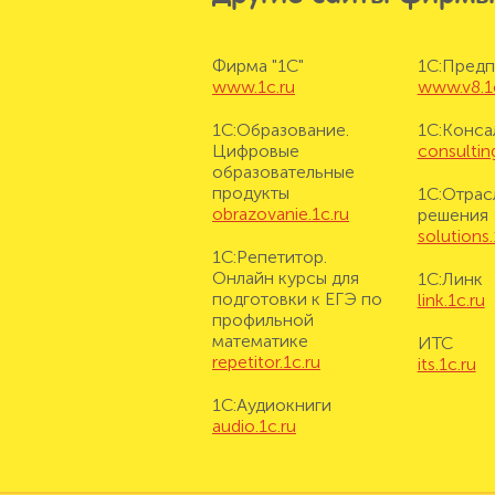
Фирма "1С"
1С:Предп
www.1c.ru
www.v8.1
1С:Образование.
1С:Конса
Цифровые
consulting
образовательные
продукты
1С:Отрас
obrazovanie.1c.ru
решения
solutions.
1С:Репетитор.
Онлайн курсы для
1С:Линк
подготовки к ЕГЭ по
link.1c.ru
профильной
математике
ИТС
repetitor.1c.ru
its.1c.ru
1С:Аудиокниги
audio.1c.ru