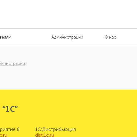
телям
Администрации
О нас
министрации
 “1С”
риятие 8
1С:Дистрибьюция
c.ru
dist.1c.ru