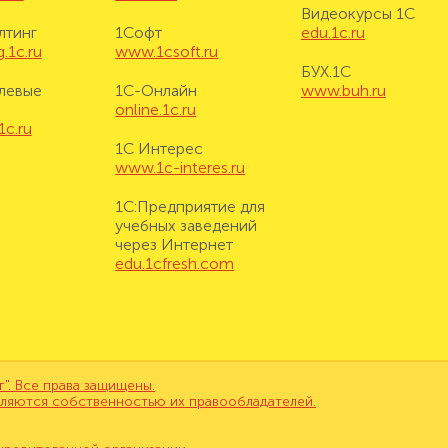
Видеокурсы 1С
лтинг
1Софт
edu.1c.ru
.1c.ru
www.1csoft.ru
БУХ.1С
левые
1С-Онлайн
www.buh.ru
online.1c.ru
1c.ru
1С Интерес
www.1c-interes.ru
1С:Предприятие для
учебных заведений
через Интернет
edu.1cfresh.com
. Все права защищены.
вляются собственностью их правообладателей.