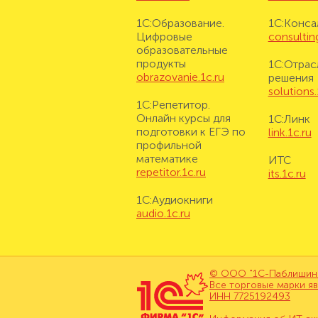
1С:Образование.
1С:Конса
Цифровые
consulting
образовательные
продукты
1С:Отрас
obrazovanie.1c.ru
решения
solutions.
1С:Репетитор.
Онлайн курсы для
1С:Линк
подготовки к ЕГЭ по
link.1c.ru
профильной
математике
ИТС
repetitor.1c.ru
its.1c.ru
1С:Аудиокниги
audio.1c.ru
© ООО "1С-Паблишинг"
Все торговые марки я
ИНН 7725192493