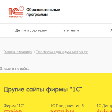
Детям и родителям
Учителям
Главная страница
Программы для администрации
Элемент не найден
Другие сайты фирмы “1С”
Фирма "1С"
1С:Предприятие 8
1С:Дис
www.1c.ru
www.v8.1c.ru
dist.1c.r