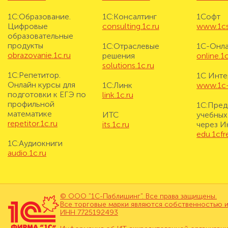
1С:Образование.
1С:Консалтинг
1Софт
Цифровые
consulting.1c.ru
www.1cs
образовательные
продукты
1С:Отраслевые
1С-Онл
obrazovanie.1c.ru
решения
online.1c
solutions.1c.ru
1С:Репетитор.
1С Инте
Онлайн курсы для
1С:Линк
www.1c-i
подготовки к ЕГЭ по
link.1c.ru
профильной
1С:Пред
математике
ИТС
учебных
repetitor.1c.ru
its.1c.ru
через И
edu.1cf
1С:Аудиокниги
audio.1c.ru
© ООО "1С-Паблишинг". Все права защищены.
Все торговые марки являются собственностью и
ИНН 7725192493