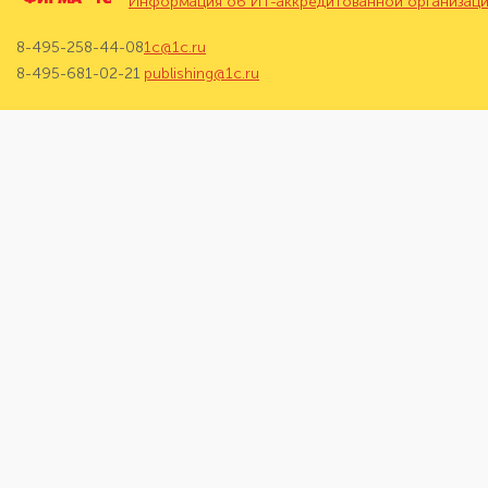
Информация об ИТ-аккредитованной организац
8-495-258-44-08
1c@1c.ru
8-495-681-02-21
publishing@1c.ru