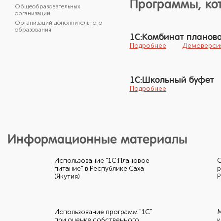
Программы, кот
Общеобразовательных
организаций
Организаций дополнительного
образования
1С:Комбинат планово
Подробнее
Демоверси
1С:Школьный буфет
Подробнее
Информационные материалы
Использование "1С:Плановое
О
питание" в Республике Саха
р
(Якутия)
Р
Использование программ "1С"
М
при оценке собственного
к