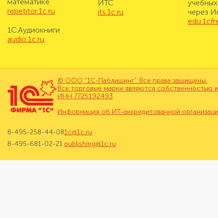
математике
ИТС
учебных
repetitor.1c.ru
its.1c.ru
через И
edu.1cf
1С:Аудиокниги
audio.1c.ru
© ООО "1С-Паблишинг". Все права защищены.
Все торговые марки являются собственностью и
ИНН 7725192493
Информация об ИТ-аккредитованной организац
8-495-258-44-08
1c@1c.ru
8-495-681-02-21
publishing@1c.ru