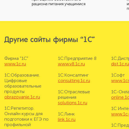
рациона питания учащимися
и
п
Другие сайты фирмы “1С”
Фирма "1С"
1С:Предприятие 8
1С:Дис
www.1c.ru
www.v8.1c.ru
dist.1c.r
1С:Образование.
1С:Консалтинг
1Софт
Цифровые
consulting.1c.ru
www.1cs
образовательные
продукты
1С:Отраслевые
1С-Онл
obrazovanie.1c.ru
решения
online.1c
solutions.1c.ru
1С:Репетитор.
1С Инте
Онлайн курсы для
1С:Линк
www.1c-i
подготовки к ЕГЭ по
link.1c.ru
профильной
1С:Пред