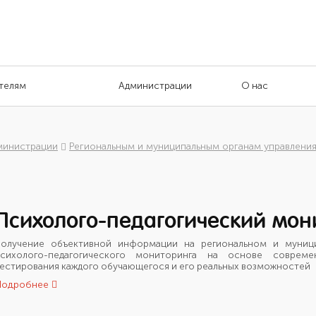
телям
Администрации
О нас
министрации
Региональным и муниципальным органам управлени
Психолого-педагогический мон
олучение объективной информации на региональном и муници
сихолого-педагогического мониторинга на основе совреме
естирования каждого обучающегося и его реальных возможностей
Подробнее