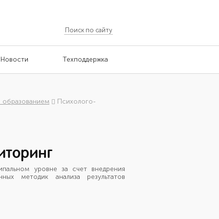
Новости
Техподдержка
я образованием
Психолого-
иторинг
пальном уровне за счет внедрения
нных методик анализа результатов