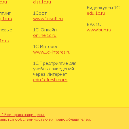
c.ru
dist.1c.ru
Видеокурсы 1С
лтинг
1Софт
edu.1c.ru
.1c.ru
www.1csoft.ru
БУХ.1С
левые
1С-Онлайн
www.buh.ru
online.1c.ru
1c.ru
1С Интерес
www.1c-interes.ru
1С:Предприятие для
учебных заведений
через Интернет
edu.1cfresh.com
. Все права защищены.
вляются собственностью их правообладателей.