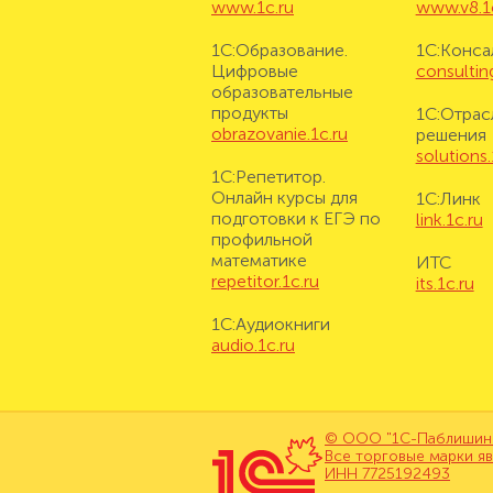
www.1c.ru
www.v8.1
1С:Образование.
1С:Конса
Цифровые
consulting
образовательные
продукты
1С:Отрас
obrazovanie.1c.ru
решения
solutions.
1С:Репетитор.
Онлайн курсы для
1С:Линк
подготовки к ЕГЭ по
link.1c.ru
профильной
математике
ИТС
repetitor.1c.ru
its.1c.ru
1С:Аудиокниги
audio.1c.ru
© ООО "1С-Паблишинг"
Все торговые марки я
ИНН 7725192493