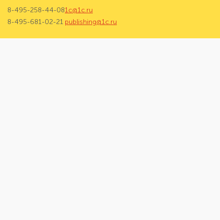
8-495-258-44-08
1c@1c.ru
8-495-681-02-21
publishing@1c.ru