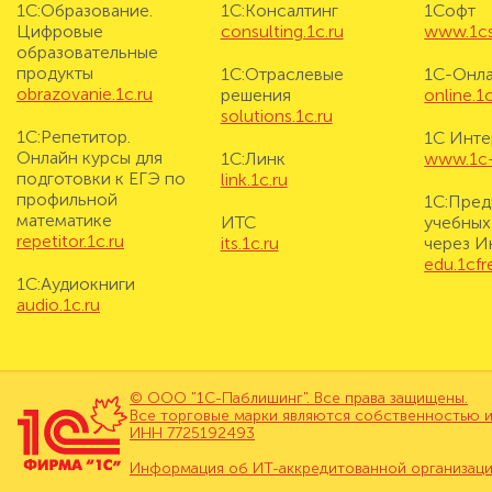
1С:Образование.
1С:Консалтинг
1Софт
Цифровые
consulting.1c.ru
www.1cs
образовательные
продукты
1С:Отраслевые
1С-Онл
obrazovanie.1c.ru
решения
online.1c
solutions.1c.ru
1С:Репетитор.
1С Инте
Онлайн курсы для
1С:Линк
www.1c-i
подготовки к ЕГЭ по
link.1c.ru
профильной
1С:Пред
математике
ИТС
учебных
repetitor.1c.ru
its.1c.ru
через И
edu.1cf
1С:Аудиокниги
audio.1c.ru
© ООО "1С-Паблишинг". Все права защищены.
Все торговые марки являются собственностью и
ИНН 7725192493
Информация об ИТ-аккредитованной организац