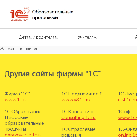
Детям и родителям
Учителям
Элемент не найден
Другие сайты фирмы “1С”
Фирма "1С"
1С:Предприятие 8
1С:Дис
www.1c.ru
www.v8.1c.ru
dist.1c.r
1С:Образование.
1С:Консалтинг
1Софт
Цифровые
consulting.1c.ru
www.1cs
образовательные
продукты
1С:Отраслевые
1С-Онл
obrazovanie.1c.ru
решения
online.1c