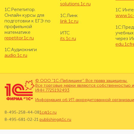
solutions.1c.ru
1С:Репетитор.
1С Инте
Онлайн курсы для
1С:Линк
www.1c-i
подготовки к ЕГЭ по
link.1c.ru
профильной
1С:Пред
математике
ИТС
учебных
repetitor.1c.ru
its.1c.ru
через И
edu.1cf
1С:Аудиокниги
audio.1c.ru
© ООО "1С-Паблишинг". Все права защищены.
Все торговые марки являются собственностью и
ИНН 7725192493
Информация об ИТ-аккредитованной организац
8-495-258-44-08
1c@1c.ru
8-495-681-02-21
publishing@1c.ru