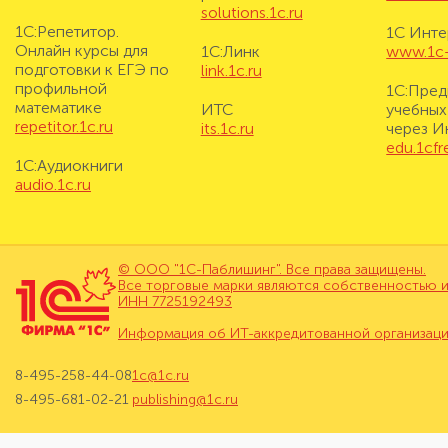
solutions.1c.ru
1С:Репетитор.
1С Инте
Онлайн курсы для
1С:Линк
www.1c-i
подготовки к ЕГЭ по
link.1c.ru
профильной
1С:Пред
математике
ИТС
учебных
repetitor.1c.ru
its.1c.ru
через И
edu.1cf
1С:Аудиокниги
audio.1c.ru
© ООО "1С-Паблишинг". Все права защищены.
Все торговые марки являются собственностью и
ИНН 7725192493
Информация об ИТ-аккредитованной организац
8-495-258-44-08
1c@1c.ru
8-495-681-02-21
publishing@1c.ru