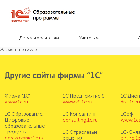
Детям и родителям
Учителям
Элемент не найден
Другие сайты фирмы “1С”
Фирма "1С"
1С:Предприятие 8
1С:Дис
www.1c.ru
www.v8.1c.ru
dist.1c.r
1С:Образование.
1С:Консалтинг
1Софт
Цифровые
consulting.1c.ru
www.1cs
образовательные
продукты
1С:Отраслевые
1С-Онл
obrazovanie.1c.ru
решения
online.1c