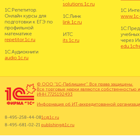
solutions.1c.ru
1С:Репетитор.
1С Инте
Онлайн курсы для
1С:Линк
www.1c-i
подготовки к ЕГЭ по
link.1c.ru
профильной
1С:Пред
математике
ИТС
учебных
repetitor.1c.ru
its.1c.ru
через И
edu.1cf
1С:Аудиокниги
audio.1c.ru
© ООО "1С-Паблишинг". Все права защищены.
Все торговые марки являются собственностью и
ИНН 7725192493
Информация об ИТ-аккредитованной организац
8-495-258-44-08
1c@1c.ru
8-495-681-02-21
publishing@1c.ru