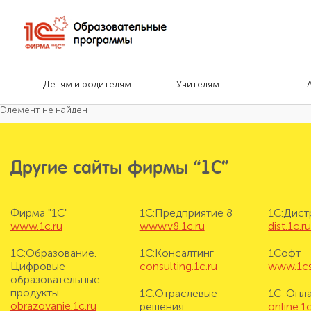
Детям и родителям
Учителям
Элемент не найден
Другие сайты фирмы “1С”
Фирма "1С"
1С:Предприятие 8
1С:Дис
www.1c.ru
www.v8.1c.ru
dist.1c.r
1С:Образование.
1С:Консалтинг
1Софт
Цифровые
consulting.1c.ru
www.1cs
образовательные
продукты
1С:Отраслевые
1С-Онл
obrazovanie.1c.ru
решения
online.1c