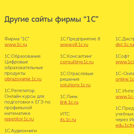
Другие сайты фирмы “1С”
Фирма "1С"
1С:Предприятие 8
1С:Дис
www.1c.ru
www.v8.1c.ru
dist.1c.r
1С:Образование.
1С:Консалтинг
1Софт
Цифровые
consulting.1c.ru
www.1cs
образовательные
продукты
1С:Отраслевые
1С-Онл
obrazovanie.1c.ru
решения
online.1c
solutions.1c.ru
1С:Репетитор.
1С Инте
Онлайн курсы для
1С:Линк
www.1c-i
подготовки к ЕГЭ по
link.1c.ru
профильной
1С:Пред
математике
ИТС
учебных
repetitor.1c.ru
its.1c.ru
через И
edu.1cf
1С:Аудиокниги