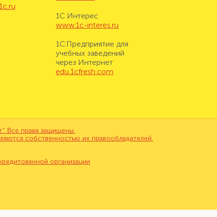
1c.ru
1С Интерес
www.1c-interes.ru
1С:Предприятие для
учебных заведений
через Интернет
edu.1cfresh.com
. Все права защищены.
вляются собственностью их правообладателей.
кредитованной организации