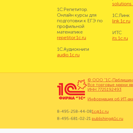
solutions.
1С:Репетитор.
Онлайн курсы для
1С:Линк
подготовки к ЕГЭ по
link.1c.ru
профильной
математике
ИТС
repetitor.1c.ru
its.1c.ru
1С:Аудиокниги
audio.1c.ru
© ООО "1С-Паблишинг"
Все торговые марки я
ИНН 7725192493
Информация об ИТ-ак
8-495-258-44-08
1c@1c.ru
8-495-681-02-21
publishing@1c.ru