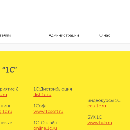
телям
Администрации
О нас
 “1С”
риятие 8
1С:Дистрибьюция
c.ru
dist.1c.ru
Видеокурсы 1С
лтинг
1Софт
edu.1c.ru
.1c.ru
www.1csoft.ru
БУХ.1С
левые
1С-Онлайн
www.buh.ru
online.1c.ru