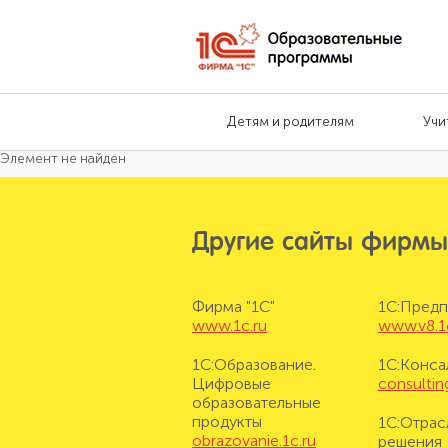
Детям и родителям
Учи
Элемент не найден
Другие сайты фирмы
Фирма "1С"
1С:Предп
www.1c.ru
www.v8.1
1С:Образование.
1С:Конса
Цифровые
consulting
образовательные
продукты
1С:Отрас
obrazovanie.1c.ru
решения