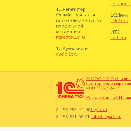
solutions.
1С:Репетитор.
Онлайн курсы для
1С:Линк
подготовки к ЕГЭ по
link.1c.ru
профильной
математике
ИТС
repetitor.1c.ru
its.1c.ru
1С:Аудиокниги
audio.1c.ru
© ООО "1С-Паблишинг"
Все торговые марки я
ИНН 7725192493
Информация об ИТ-ак
8-495-258-44-08
1c@1c.ru
8-495-681-02-21
publishing@1c.ru