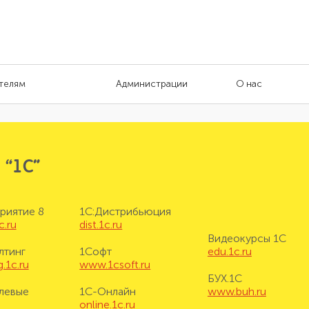
телям
Администрации
О нас
 “1С”
риятие 8
1С:Дистрибьюция
c.ru
dist.1c.ru
Видеокурсы 1С
лтинг
1Софт
edu.1c.ru
.1c.ru
www.1csoft.ru
БУХ.1С
левые
1С-Онлайн
www.buh.ru
online.1c.ru