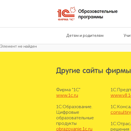
Детям и родителям
Учи
Элемент не найден
Другие сайты фирмы
Фирма "1С"
1С:Предп
www.1c.ru
www.v8.1
1С:Образование.
1С:Конса
Цифровые
consulting
образовательные
продукты
1С:Отрас
obrazovanie.1c.ru
решения