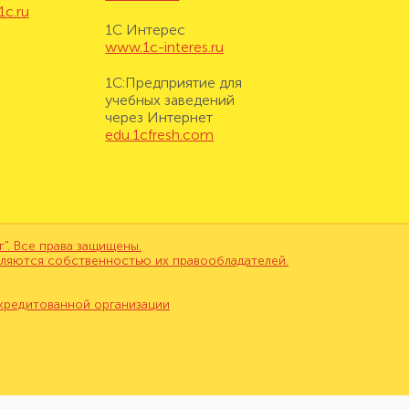
1c.ru
1С Интерес
www.1c-interes.ru
1С:Предприятие для
учебных заведений
через Интернет
edu.1cfresh.com
. Все права защищены.
вляются собственностью их правообладателей.
кредитованной организации