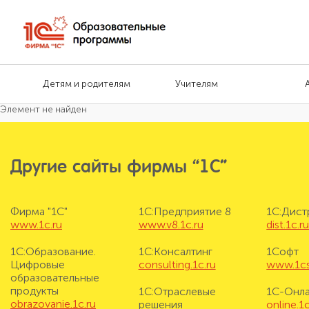
Детям и родителям
Учителям
Элемент не найден
Другие сайты фирмы “1С”
Фирма "1С"
1С:Предприятие 8
1С:Дис
www.1c.ru
www.v8.1c.ru
dist.1c.r
1С:Образование.
1С:Консалтинг
1Софт
Цифровые
consulting.1c.ru
www.1cs
образовательные
продукты
1С:Отраслевые
1С-Онл
obrazovanie.1c.ru
решения
online.1c