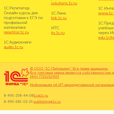
solutions.1c.ru
1С:Репетитор.
1С Инте
Онлайн курсы для
1С:Линк
www.1c-i
подготовки к ЕГЭ по
link.1c.ru
профильной
1С:Пред
математике
ИТС
учебных
repetitor.1c.ru
its.1c.ru
через И
edu.1cf
1С:Аудиокниги
audio.1c.ru
© ООО "1С-Паблишинг". Все права защищены.
Все торговые марки являются собственностью и
ИНН 7725192493
Информация об ИТ-аккредитованной организац
8-495-258-44-08
1c@1c.ru
8-495-681-02-21
publishing@1c.ru