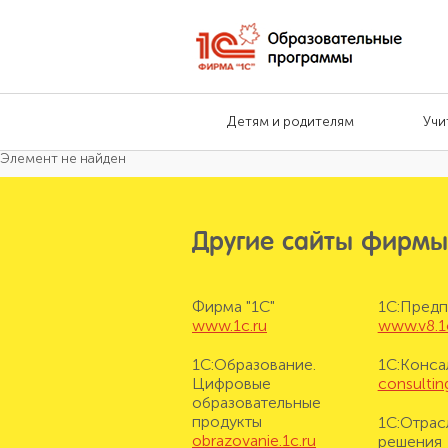
Детям и родителям
Учи
Элемент не найден
Другие сайты фирмы
Фирма "1С"
1С:Предп
www.1c.ru
www.v8.1
1С:Образование.
1С:Конса
Цифровые
consulting
образовательные
продукты
1С:Отрас
obrazovanie.1c.ru
решения