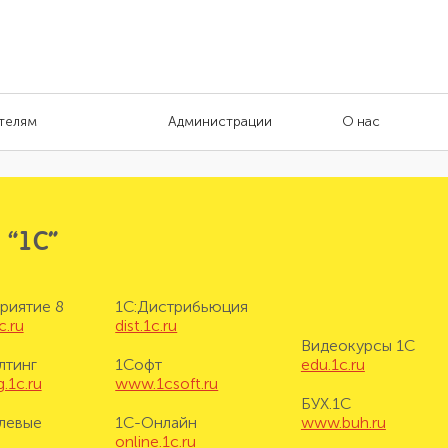
телям
Администрации
О нас
 “1С”
риятие 8
1С:Дистрибьюция
c.ru
dist.1c.ru
Видеокурсы 1С
лтинг
1Софт
edu.1c.ru
.1c.ru
www.1csoft.ru
БУХ.1С
левые
1С-Онлайн
www.buh.ru
online.1c.ru