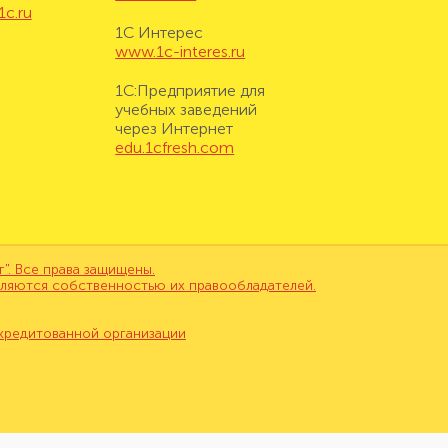
1c.ru
1С Интерес
www.1c-interes.ru
1С:Предприятие для
учебных заведений
через Интернет
edu.1cfresh.com
. Все права защищены.
вляются собственностью их правообладателей.
кредитованной организации