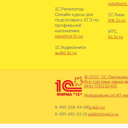
solutions.
1С:Репетитор.
Онлайн курсы для
1С:Линк
подготовки к ЕГЭ по
link.1c.ru
профильной
математике
ИТС
repetitor.1c.ru
its.1c.ru
1С:Аудиокниги
audio.1c.ru
© ООО "1С-Паблишинг"
Все торговые марки я
ИНН 7725192493
Информация об ИТ-ак
8-495-258-44-08
1c@1c.ru
8-495-681-02-21
publishing@1c.ru