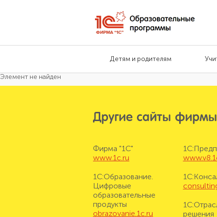
Детям и родителям
Учи
Элемент не найден
Другие сайты фирмы
Фирма "1С"
1С:Предп
www.1c.ru
www.v8.1
1С:Образование.
1С:Конса
Цифровые
consulting
образовательные
продукты
1С:Отрас
obrazovanie.1c.ru
решения