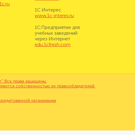
1c.ru
1С Интерес
www.1c-interes.ru
1С:Предприятие для
учебных заведений
через Интернет
edu.1cfresh.com
. Все права защищены.
вляются собственностью их правообладателей.
кредитованной организации