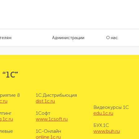
телям
Администрации
О нас
 “1С”
риятие 8
1С:Дистрибьюция
c.ru
dist.1c.ru
Видеокурсы 1С
лтинг
1Софт
edu.1c.ru
.1c.ru
www.1csoft.ru
БУХ.1С
левые
1С-Онлайн
www.buh.ru
online.1c.ru