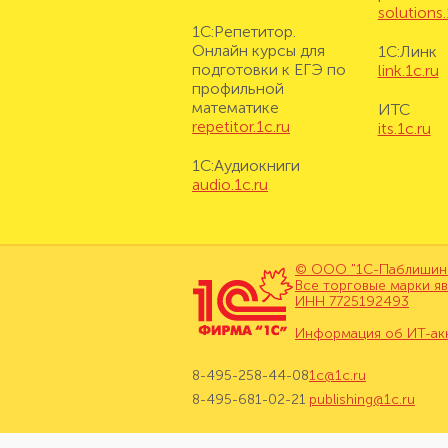
solutions.
1С:Репетитор.
Онлайн курсы для
1С:Линк
подготовки к ЕГЭ по
link.1c.ru
профильной
математике
ИТС
repetitor.1c.ru
its.1c.ru
1С:Аудиокниги
audio.1c.ru
© ООО "1С-Паблишинг"
Все торговые марки я
ИНН 7725192493
Информация об ИТ-ак
8-495-258-44-08
1c@1c.ru
8-495-681-02-21
publishing@1c.ru