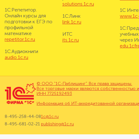
solutions.1c.ru
1С:Репетитор.
1С Инте
Онлайн курсы для
1С:Линк
www.1c-i
подготовки к ЕГЭ по
link.1c.ru
профильной
1С:Пред
математике
ИТС
учебных
repetitor.1c.ru
its.1c.ru
через И
edu.1cf
1С:Аудиокниги
audio.1c.ru
© ООО "1С-Паблишинг". Все права защищены.
Все торговые марки являются собственностью и
ИНН 7725192493
Информация об ИТ-аккредитованной организац
8-495-258-44-08
1c@1c.ru
8-495-681-02-21
publishing@1c.ru