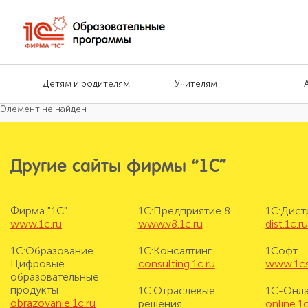
Детям и родителям
Учителям
Элемент не найден
Другие сайты фирмы “1С”
Фирма "1С"
1С:Предприятие 8
1С:Дис
www.1c.ru
www.v8.1c.ru
dist.1c.r
1С:Образование.
1С:Консалтинг
1Софт
Цифровые
consulting.1c.ru
www.1cs
образовательные
продукты
1С:Отраслевые
1С-Онл
obrazovanie.1c.ru
решения
online.1c