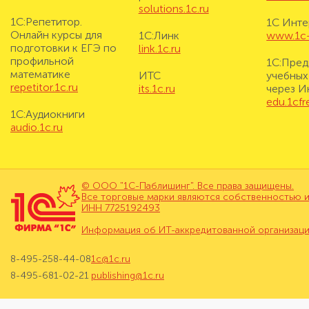
solutions.1c.ru
1С:Репетитор.
1С Инте
Онлайн курсы для
1С:Линк
www.1c-i
подготовки к ЕГЭ по
link.1c.ru
профильной
1С:Пред
математике
ИТС
учебных
repetitor.1c.ru
its.1c.ru
через И
edu.1cf
1С:Аудиокниги
audio.1c.ru
© ООО "1С-Паблишинг". Все права защищены.
Все торговые марки являются собственностью и
ИНН 7725192493
Информация об ИТ-аккредитованной организац
8-495-258-44-08
1c@1c.ru
8-495-681-02-21
publishing@1c.ru