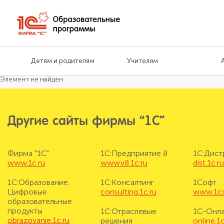
Детям и родителям
Учителям
Элемент не найден
Другие сайты фирмы “1С”
Фирма "1С"
1С:Предприятие 8
1С:Дис
www.1c.ru
www.v8.1c.ru
dist.1c.r
1С:Образование.
1С:Консалтинг
1Софт
Цифровые
consulting.1c.ru
www.1cs
образовательные
продукты
1С:Отраслевые
1С-Онл
obrazovanie.1c.ru
решения
online.1c