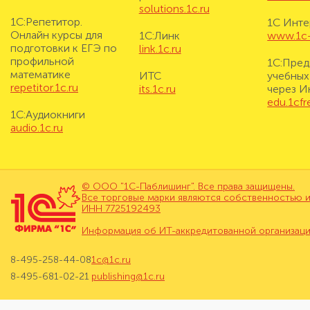
solutions.1c.ru
1С:Репетитор.
1С Инте
Онлайн курсы для
1С:Линк
www.1c-i
подготовки к ЕГЭ по
link.1c.ru
профильной
1С:Пред
математике
ИТС
учебных
repetitor.1c.ru
its.1c.ru
через И
edu.1cf
1С:Аудиокниги
audio.1c.ru
© ООО "1С-Паблишинг". Все права защищены.
Все торговые марки являются собственностью и
ИНН 7725192493
Информация об ИТ-аккредитованной организац
8-495-258-44-08
1c@1c.ru
8-495-681-02-21
publishing@1c.ru