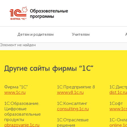
Детям и родителям
Учителям
Элемент не найден
Другие сайты фирмы “1С”
Фирма "1С"
1С:Предприятие 8
1С:Дис
www.1c.ru
www.v8.1c.ru
dist.1c.r
1С:Образование.
1С:Консалтинг
1Софт
Цифровые
consulting.1c.ru
www.1cs
образовательные
продукты
1С:Отраслевые
1С-Онл
obrazovanie.1c.ru
решения
online.1c