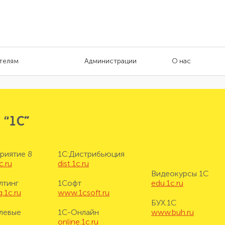
телям
Администрации
О нас
 “1С”
риятие 8
1С:Дистрибьюция
c.ru
dist.1c.ru
Видеокурсы 1С
лтинг
1Софт
edu.1c.ru
.1c.ru
www.1csoft.ru
БУХ.1С
левые
1С-Онлайн
www.buh.ru
online.1c.ru