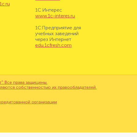
1c.ru
1С Интерес
www.1c-interes.ru
1С:Предприятие для
учебных заведений
через Интернет
edu.1cfresh.com
. Все права защищены.
вляются собственностью их правообладателей.
кредитованной организации