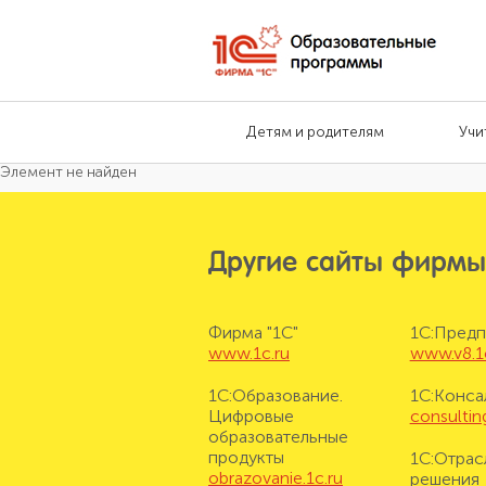
Детям и родителям
Учи
Элемент не найден
Другие сайты фирмы
Фирма "1С"
1С:Предп
www.1c.ru
www.v8.1
1С:Образование.
1С:Конса
Цифровые
consulting
образовательные
продукты
1С:Отрас
obrazovanie.1c.ru
решения