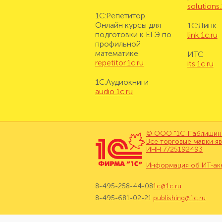
solutions.
1С:Репетитор.
Онлайн курсы для
1С:Линк
подготовки к ЕГЭ по
link.1c.ru
профильной
математике
ИТС
repetitor.1c.ru
its.1c.ru
1С:Аудиокниги
audio.1c.ru
© ООО "1С-Паблишинг"
Все торговые марки я
ИНН 7725192493
Информация об ИТ-ак
8-495-258-44-08
1c@1c.ru
8-495-681-02-21
publishing@1c.ru