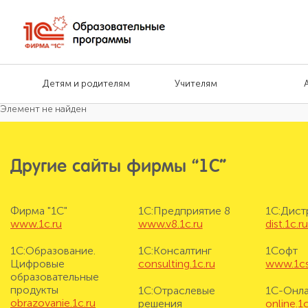
Детям и родителям
Учителям
Элемент не найден
Другие сайты фирмы “1С”
Фирма "1С"
1С:Предприятие 8
1С:Дис
www.1c.ru
www.v8.1c.ru
dist.1c.r
1С:Образование.
1С:Консалтинг
1Софт
Цифровые
consulting.1c.ru
www.1cs
образовательные
продукты
1С:Отраслевые
1С-Онл
obrazovanie.1c.ru
решения
online.1c