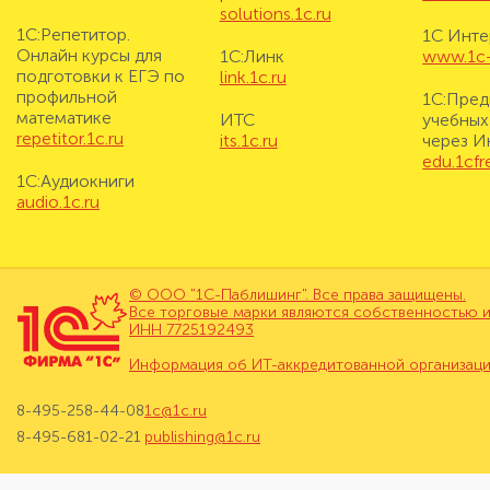
solutions.1c.ru
1С:Репетитор.
1С Инте
Онлайн курсы для
1С:Линк
www.1c-i
подготовки к ЕГЭ по
link.1c.ru
профильной
1С:Пред
математике
ИТС
учебных
repetitor.1c.ru
its.1c.ru
через И
edu.1cf
1С:Аудиокниги
audio.1c.ru
© ООО "1С-Паблишинг". Все права защищены.
Все торговые марки являются собственностью и
ИНН 7725192493
Информация об ИТ-аккредитованной организац
8-495-258-44-08
1c@1c.ru
8-495-681-02-21
publishing@1c.ru