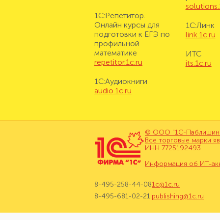
solutions.
1С:Репетитор.
Онлайн курсы для
1С:Линк
подготовки к ЕГЭ по
link.1c.ru
профильной
математике
ИТС
repetitor.1c.ru
its.1c.ru
1С:Аудиокниги
audio.1c.ru
© ООО "1С-Паблишинг"
Все торговые марки я
ИНН 7725192493
Информация об ИТ-ак
8-495-258-44-08
1c@1c.ru
8-495-681-02-21
publishing@1c.ru