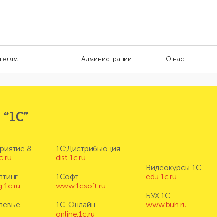
телям
Администрации
О нас
 “1С”
риятие 8
1С:Дистрибьюция
c.ru
dist.1c.ru
Видеокурсы 1С
лтинг
1Софт
edu.1c.ru
.1c.ru
www.1csoft.ru
БУХ.1С
левые
1С-Онлайн
www.buh.ru
online.1c.ru