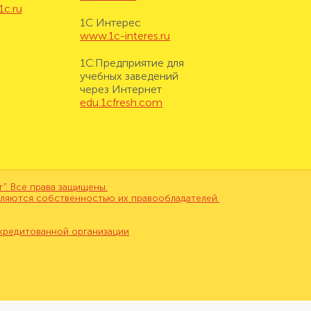
1c.ru
1С Интерес
www.1c-interes.ru
1С:Предприятие для
учебных заведений
через Интернет
edu.1cfresh.com
. Все права защищены.
вляются собственностью их правообладателей.
кредитованной организации