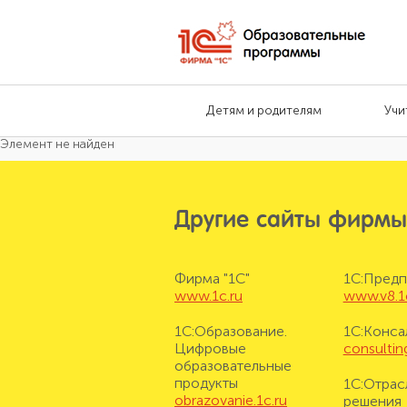
Детям и родителям
Учи
Элемент не найден
Другие сайты фирмы
Фирма "1С"
1С:Предп
www.1c.ru
www.v8.1
1С:Образование.
1С:Конса
Цифровые
consulting
образовательные
продукты
1С:Отрас
obrazovanie.1c.ru
решения