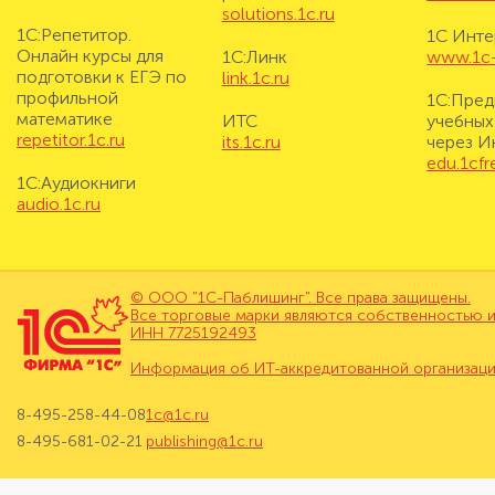
solutions.1c.ru
1С:Репетитор.
1С Инте
Онлайн курсы для
1С:Линк
www.1c-i
подготовки к ЕГЭ по
link.1c.ru
профильной
1С:Пред
математике
ИТС
учебных
repetitor.1c.ru
its.1c.ru
через И
edu.1cf
1С:Аудиокниги
audio.1c.ru
© ООО "1С-Паблишинг". Все права защищены.
Все торговые марки являются собственностью и
ИНН 7725192493
Информация об ИТ-аккредитованной организац
8-495-258-44-08
1c@1c.ru
8-495-681-02-21
publishing@1c.ru