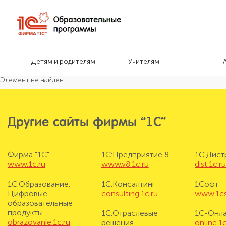
Детям и родителям
Учителям
Элемент не найден
Другие сайты фирмы “1С”
Фирма "1С"
1С:Предприятие 8
1С:Дис
www.1c.ru
www.v8.1c.ru
dist.1c.r
1С:Образование.
1С:Консалтинг
1Софт
Цифровые
consulting.1c.ru
www.1cs
образовательные
продукты
1С:Отраслевые
1С-Онл
obrazovanie.1c.ru
решения
online.1c