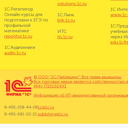
solutions.1c.ru
1С:Репетитор.
1С Инте
Онлайн курсы для
1С:Линк
www.1c-i
подготовки к ЕГЭ по
link.1c.ru
профильной
1С:Пред
математике
ИТС
учебных
repetitor.1c.ru
its.1c.ru
через И
edu.1cf
1С:Аудиокниги
audio.1c.ru
© ООО "1С-Паблишинг". Все права защищены.
Все торговые марки являются собственностью и
ИНН 7725192493
Информация об ИТ-аккредитованной организац
8-495-258-44-08
1c@1c.ru
8-495-681-02-21
publishing@1c.ru