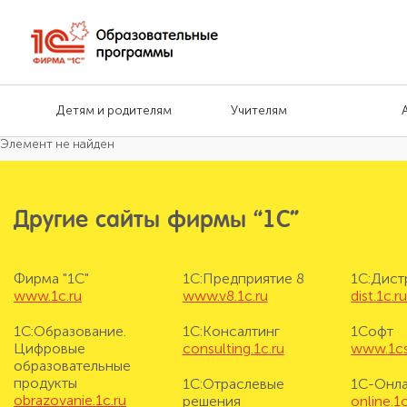
Детям и родителям
Учителям
Элемент не найден
Другие сайты фирмы “1С”
Фирма "1С"
1С:Предприятие 8
1С:Дис
www.1c.ru
www.v8.1c.ru
dist.1c.r
1С:Образование.
1С:Консалтинг
1Софт
Цифровые
consulting.1c.ru
www.1cs
образовательные
продукты
1С:Отраслевые
1С-Онл
obrazovanie.1c.ru
решения
online.1c