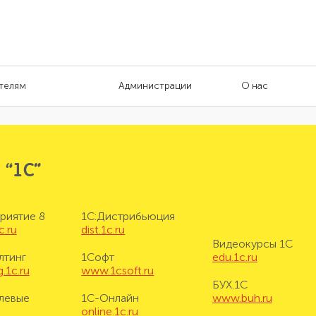
телям
Администрации
О нас
 “1С”
риятие 8
1С:Дистрибьюция
c.ru
dist.1c.ru
Видеокурсы 1С
лтинг
1Софт
edu.1c.ru
.1c.ru
www.1csoft.ru
БУХ.1С
левые
1С-Онлайн
www.buh.ru
online.1c.ru