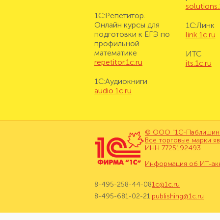
solutions.
1С:Репетитор.
Онлайн курсы для
1С:Линк
подготовки к ЕГЭ по
link.1c.ru
профильной
математике
ИТС
repetitor.1c.ru
its.1c.ru
1С:Аудиокниги
audio.1c.ru
© ООО "1С-Паблишинг"
Все торговые марки я
ИНН 7725192493
Информация об ИТ-ак
8-495-258-44-08
1c@1c.ru
8-495-681-02-21
publishing@1c.ru