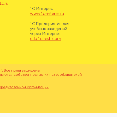
1c.ru
1С Интерес
www.1c-interes.ru
1С:Предприятие для
учебных заведений
через Интернет
edu.1cfresh.com
. Все права защищены.
вляются собственностью их правообладателей.
кредитованной организации