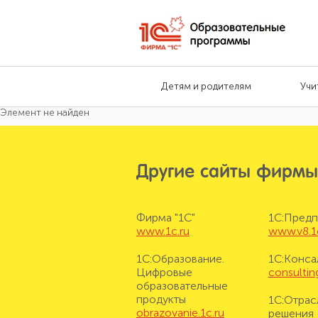
Детям и родителям
Учи
Элемент не найден
Другие сайты фирмы
Фирма "1С"
1С:Предп
www.1c.ru
www.v8.1
1С:Образование.
1С:Конса
Цифровые
consulting
образовательные
продукты
1С:Отрас
obrazovanie.1c.ru
решения