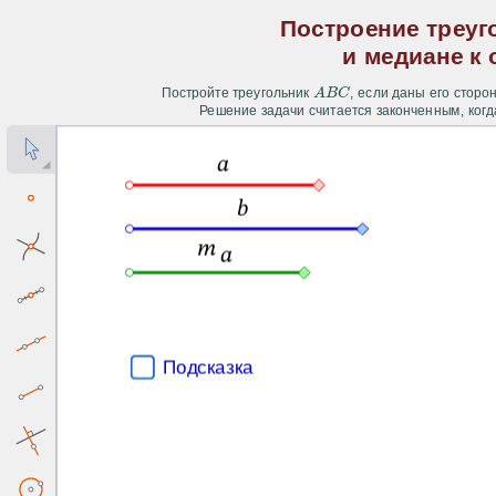
Построение треуг
и медиане к 
A
B
C
Постройте треугольник
, если даны его стор
A
B
C
Решение задачи считается законченным, ког