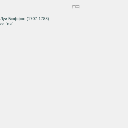
рж-Луи Бюффон (1707-1788)
а "пи".