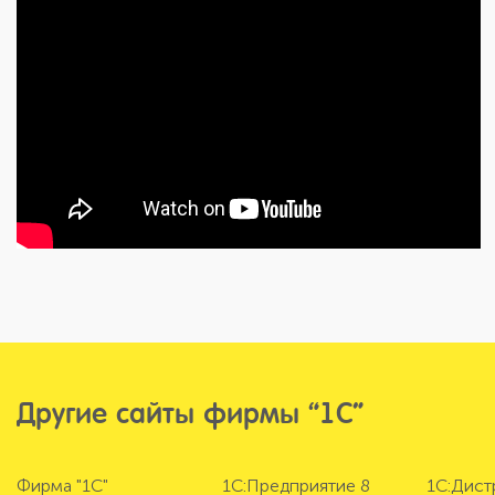
Другие сайты фирмы “1С”
Фирма "1С"
1С:Предприятие 8
1С:Дис