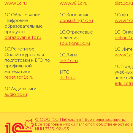
www.1c.ru
www.v8.1c.ru
dist.1c.r
1С:Образование.
1С:Консалтинг
1Софт
Цифровые
consulting.1c.ru
www.1cs
образовательные
продукты
1С:Отраслевые
1С-Онл
obrazovanie.1c.ru
решения
online.1c
solutions.1c.ru
1С:Репетитор.
1С Инте
Онлайн курсы для
1С:Линк
www.1c-i
подготовки к ЕГЭ по
link.1c.ru
профильной
1С:Пред
математике
ИТС
учебных
repetitor.1c.ru
its.1c.ru
через И
edu.1cf
1С:Аудиокниги
audio.1c.ru
© ООО "1С-Паблишинг". Все права защищены.
Все торговые марки являются собственностью и
ИНН 7725192493