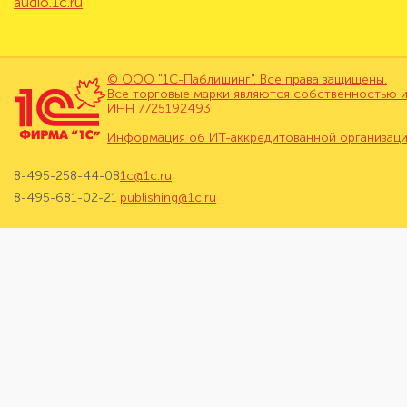
audio.1c.ru
© ООО "1С-Паблишинг". Все права защищены.
Все торговые марки являются собственностью и
ИНН 7725192493
Информация об ИТ-аккредитованной организац
8-495-258-44-08
1c@1c.ru
8-495-681-02-21
publishing@1c.ru