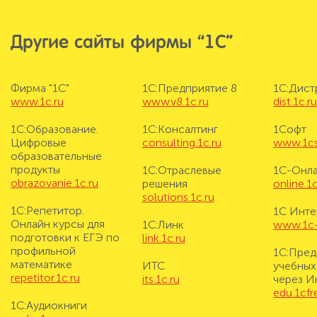
Другие сайты фирмы “1С”
Фирма "1С"
1С:Предприятие 8
1С:Дис
www.1c.ru
www.v8.1c.ru
dist.1c.r
1С:Образование.
1С:Консалтинг
1Софт
Цифровые
consulting.1c.ru
www.1cs
образовательные
продукты
1С:Отраслевые
1С-Онл
obrazovanie.1c.ru
решения
online.1c
solutions.1c.ru
1С:Репетитор.
1С Инте
Онлайн курсы для
1С:Линк
www.1c-i
подготовки к ЕГЭ по
link.1c.ru
профильной
1С:Пред
математике
ИТС
учебных
repetitor.1c.ru
its.1c.ru
через И
edu.1cf
1С:Аудиокниги