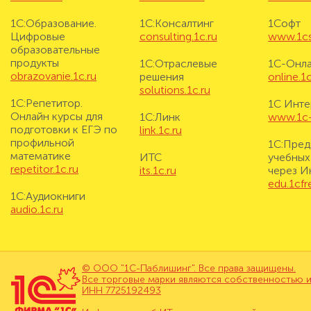
1С:Образование.
1С:Консалтинг
1Софт
Цифровые
consulting.1c.ru
www.1cs
образовательные
продукты
1С:Отраслевые
1С-Онл
obrazovanie.1c.ru
решения
online.1c
solutions.1c.ru
1С:Репетитор.
1С Инте
Онлайн курсы для
1С:Линк
www.1c-i
подготовки к ЕГЭ по
link.1c.ru
профильной
1С:Пред
математике
ИТС
учебных
repetitor.1c.ru
its.1c.ru
через И
edu.1cf
1С:Аудиокниги
audio.1c.ru
© ООО "1С-Паблишинг". Все права защищены.
Все торговые марки являются собственностью и
ИНН 7725192493