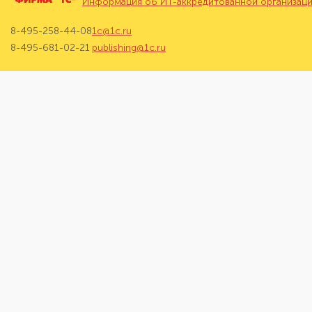
Информация об ИТ-аккредитованной организац
8-495-258-44-08
1c@1c.ru
8-495-681-02-21
publishing@1c.ru