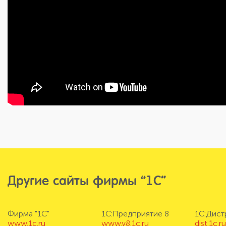
Другие сайты фирмы “1С”
Фирма "1С"
1С:Предприятие 8
1С:Дис
www.1c.ru
www.v8.1c.ru
dist.1c.r