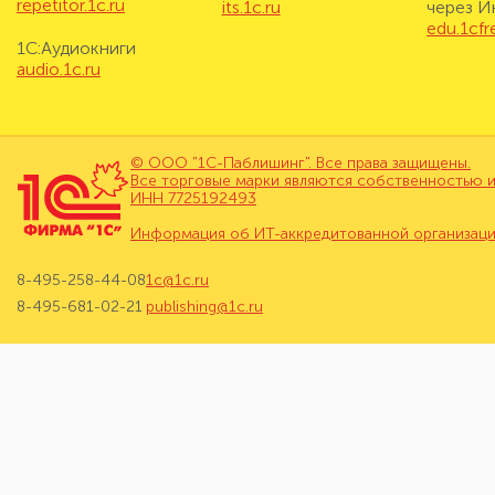
repetitor.1c.ru
its.1c.ru
через И
edu.1cf
1С:Аудиокниги
audio.1c.ru
© ООО "1С-Паблишинг". Все права защищены.
Все торговые марки являются собственностью и
ИНН 7725192493
Информация об ИТ-аккредитованной организац
8-495-258-44-08
1c@1c.ru
8-495-681-02-21
publishing@1c.ru