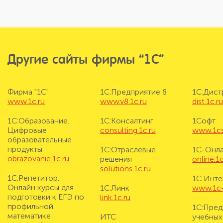
Другие сайты фирмы “1С”
Фирма "1С"
1С:Предприятие 8
1С:Дис
www.1c.ru
www.v8.1c.ru
dist.1c.r
1С:Образование.
1С:Консалтинг
1Софт
Цифровые
consulting.1c.ru
www.1cs
образовательные
продукты
1С:Отраслевые
1С-Онл
obrazovanie.1c.ru
решения
online.1c
solutions.1c.ru
1С:Репетитор.
1С Инте
Онлайн курсы для
1С:Линк
www.1c-i
подготовки к ЕГЭ по
link.1c.ru
профильной
1С:Пред
математике
ИТС
учебных