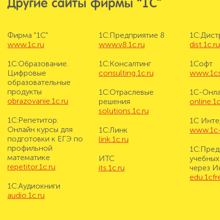
Другие сайты фирмы “1С”
Фирма "1С"
1С:Предприятие 8
1С:Дис
www.1c.ru
www.v8.1c.ru
dist.1c.r
1С:Образование.
1С:Консалтинг
1Софт
Цифровые
consulting.1c.ru
www.1cs
образовательные
продукты
1С:Отраслевые
1С-Онл
obrazovanie.1c.ru
решения
online.1c
solutions.1c.ru
1С:Репетитор.
1С Инте
Онлайн курсы для
1С:Линк
www.1c-i
подготовки к ЕГЭ по
link.1c.ru
профильной
1С:Пред
математике
ИТС
учебных
repetitor.1c.ru
its.1c.ru
через И
edu.1cf
1С:Аудиокниги
audio.1c.ru