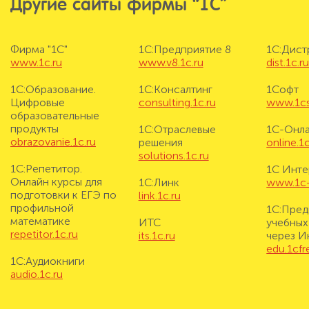
Другие сайты фирмы “1С”
Фирма "1С"
1С:Предприятие 8
1С:Дис
www.1c.ru
www.v8.1c.ru
dist.1c.r
1С:Образование.
1С:Консалтинг
1Софт
Цифровые
consulting.1c.ru
www.1cs
образовательные
продукты
1С:Отраслевые
1С-Онл
obrazovanie.1c.ru
решения
online.1c
solutions.1c.ru
1С:Репетитор.
1С Инте
Онлайн курсы для
1С:Линк
www.1c-i
подготовки к ЕГЭ по
link.1c.ru
профильной
1С:Пред
математике
ИТС
учебных
repetitor.1c.ru
its.1c.ru
через И
edu.1cf
1С:Аудиокниги
audio.1c.ru