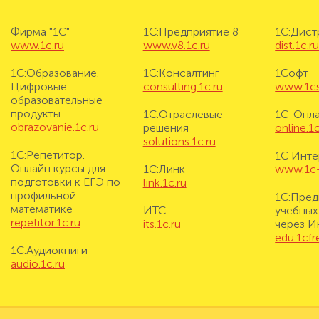
Фирма "1С"
1С:Предприятие 8
1С:Дис
www.1c.ru
www.v8.1c.ru
dist.1c.r
1С:Образование.
1С:Консалтинг
1Софт
Цифровые
consulting.1c.ru
www.1cs
образовательные
продукты
1С:Отраслевые
1С-Онл
obrazovanie.1c.ru
решения
online.1c
solutions.1c.ru
1С:Репетитор.
1С Инте
Онлайн курсы для
1С:Линк
www.1c-i
подготовки к ЕГЭ по
link.1c.ru
профильной
1С:Пред
математике
ИТС
учебных
repetitor.1c.ru
its.1c.ru
через И
edu.1cf
1С:Аудиокниги
audio.1c.ru