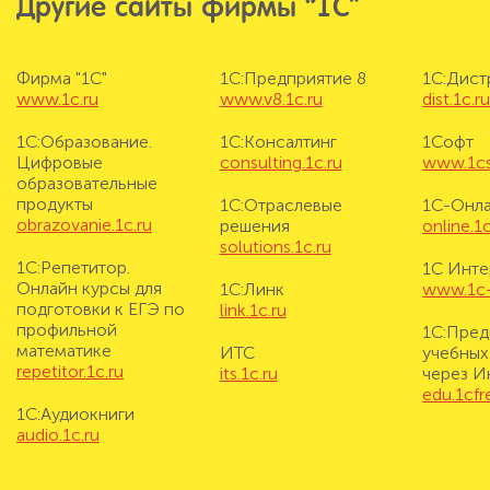
Другие сайты фирмы “1С”
Фирма "1С"
1С:Предприятие 8
1С:Дис
www.1c.ru
www.v8.1c.ru
dist.1c.r
1С:Образование.
1С:Консалтинг
1Софт
Цифровые
consulting.1c.ru
www.1cs
образовательные
продукты
1С:Отраслевые
1С-Онл
obrazovanie.1c.ru
решения
online.1c
solutions.1c.ru
1С:Репетитор.
1С Инте
Онлайн курсы для
1С:Линк
www.1c-i
подготовки к ЕГЭ по
link.1c.ru
профильной
1С:Пред
математике
ИТС
учебных
repetitor.1c.ru
its.1c.ru
через И
edu.1cf
1С:Аудиокниги
audio.1c.ru