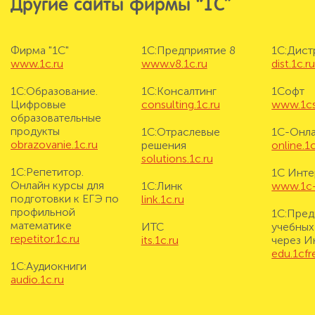
Другие сайты фирмы “1С”
Фирма "1С"
1С:Предприятие 8
1С:Дис
www.1c.ru
www.v8.1c.ru
dist.1c.r
1С:Образование.
1С:Консалтинг
1Софт
Цифровые
consulting.1c.ru
www.1cs
образовательные
продукты
1С:Отраслевые
1С-Онл
obrazovanie.1c.ru
решения
online.1c
solutions.1c.ru
1С:Репетитор.
1С Инте
Онлайн курсы для
1С:Линк
www.1c-i
подготовки к ЕГЭ по
link.1c.ru
профильной
1С:Пред
математике
ИТС
учебных
repetitor.1c.ru
its.1c.ru
через И
edu.1cf
1С:Аудиокниги
audio.1c.ru