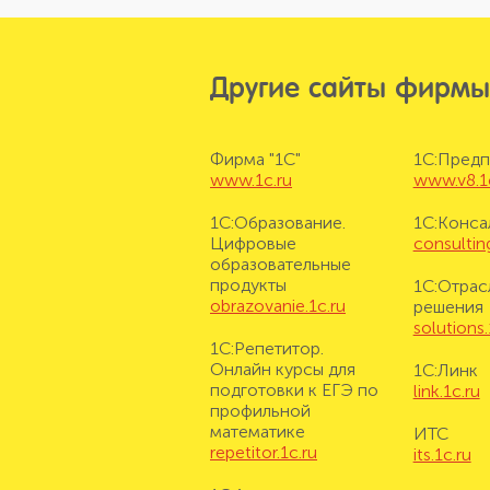
Другие сайты фирмы
Фирма "1С"
1С:Предп
www.1c.ru
www.v8.1
1С:Образование.
1С:Конса
Цифровые
consulting
образовательные
продукты
1С:Отрас
obrazovanie.1c.ru
решения
solutions.
1С:Репетитор.
Онлайн курсы для
1С:Линк
подготовки к ЕГЭ по
link.1c.ru
профильной
математике
ИТС
repetitor.1c.ru
its.1c.ru