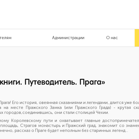
телям
Администрации
О нас
книги. Путеводитель. Прага»
ага! Его история, овеянная сказаниями и легендами, длится уже бол
а на месте Пражского Замка (или Пражского Града) - крутая ск
ых городов,соединившись, они стали столицей Чехии.
мому Королевскому пути и охватывает главные достопримечател
площадь, Страгов монастырь и Пражский град, знакомит со знаме
ечно, рассказ о Праге будет неполным без старинных легенд...