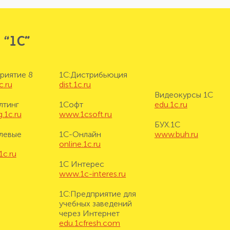
 “1С”
риятие 8
1С:Дистрибьюция
c.ru
dist.1c.ru
Видеокурсы 1С
лтинг
1Софт
edu.1c.ru
.1c.ru
www.1csoft.ru
БУХ.1С
левые
1С-Онлайн
www.buh.ru
online.1c.ru
1c.ru
1С Интерес
www.1c-interes.ru
1С:Предприятие для
учебных заведений
через Интернет
edu.1cfresh.com