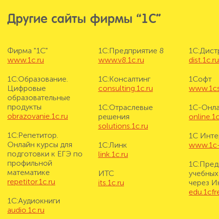
Другие сайты фирмы “1С”
Фирма "1С"
1С:Предприятие 8
1С:Дис
www.1c.ru
www.v8.1c.ru
dist.1c.r
1С:Образование.
1С:Консалтинг
1Софт
Цифровые
consulting.1c.ru
www.1cs
образовательные
продукты
1С:Отраслевые
1С-Онл
obrazovanie.1c.ru
решения
online.1c
solutions.1c.ru
1С:Репетитор.
1С Инте
Онлайн курсы для
1С:Линк
www.1c-i
подготовки к ЕГЭ по
link.1c.ru
профильной
1С:Пред
математике
ИТС
учебных
repetitor.1c.ru
its.1c.ru
через И
edu.1cf
1С:Аудиокниги
audio.1c.ru