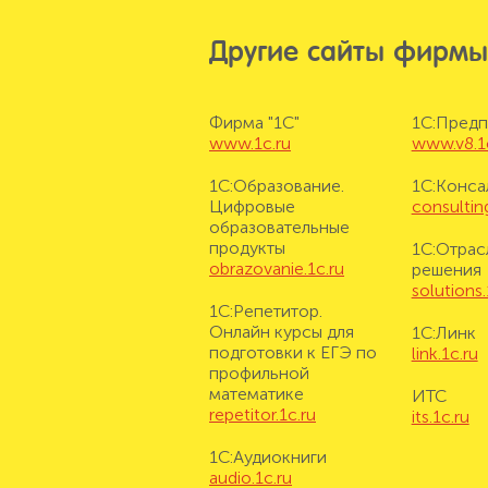
Другие сайты фирмы
Фирма "1С"
1С:Предп
www.1c.ru
www.v8.1
1С:Образование.
1С:Конса
Цифровые
consulting
образовательные
продукты
1С:Отрас
obrazovanie.1c.ru
решения
solutions.
1С:Репетитор.
Онлайн курсы для
1С:Линк
подготовки к ЕГЭ по
link.1c.ru
профильной
математике
ИТС
repetitor.1c.ru
its.1c.ru
1С:Аудиокниги
audio.1c.ru