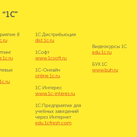
 “1С”
риятие 8
1С:Дистрибьюция
c.ru
dist.1c.ru
Видеокурсы 1С
лтинг
1Софт
edu.1c.ru
.1c.ru
www.1csoft.ru
БУХ.1С
левые
1С-Онлайн
www.buh.ru
online.1c.ru
1c.ru
1С Интерес
www.1c-interes.ru
1С:Предприятие для
учебных заведений
через Интернет
edu.1cfresh.com