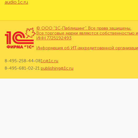
audio.1c.ru
© ООО "1С-Паблишинг". Все права защищены.
Все торговые марки являются собственностью и
ИНН 7725192493
Информация об ИТ-аккредитованной организац
8-495-258-44-08
1c@1c.ru
8-495-681-02-21
publishing@1c.ru