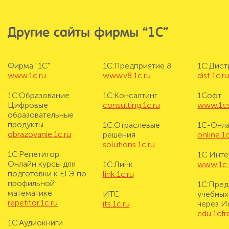
Другие сайты фирмы “1С”
Фирма "1С"
1С:Предприятие 8
1С:Дис
www.1c.ru
www.v8.1c.ru
dist.1c.r
1С:Образование.
1С:Консалтинг
1Софт
Цифровые
consulting.1c.ru
www.1cs
образовательные
продукты
1С:Отраслевые
1С-Онл
obrazovanie.1c.ru
решения
online.1c
solutions.1c.ru
1С:Репетитор.
1С Инте
Онлайн курсы для
1С:Линк
www.1c-i
подготовки к ЕГЭ по
link.1c.ru
профильной
1С:Пред
математике
ИТС
учебных
repetitor.1c.ru
its.1c.ru
через И
edu.1cf
1С:Аудиокниги