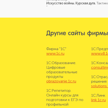
Искусство войны. Курская дуга.
Тактико
"
Другие сайты фирмы
Фирма "1С"
1С:Предп
www.1c.ru
www.v8.1
1С:Образование.
1С:Конса
Цифровые
consulting
образовательные
продукты
1С:Отрас
obrazovanie.1c.ru
решения
solutions.
1С:Репетитор.
Онлайн курсы для
1С:Линк
подготовки к ЕГЭ по
link.1c.ru
профильной