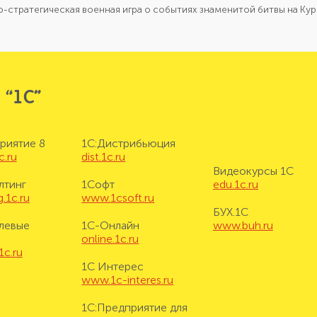
-стратегическая военная игра о событиях знаменитой битвы на Кур
 “1С”
риятие 8
1С:Дистрибьюция
c.ru
dist.1c.ru
Видеокурсы 1С
лтинг
1Софт
edu.1c.ru
.1c.ru
www.1csoft.ru
БУХ.1С
левые
1С-Онлайн
www.buh.ru
online.1c.ru
1c.ru
1С Интерес
www.1c-interes.ru
1С:Предприятие для