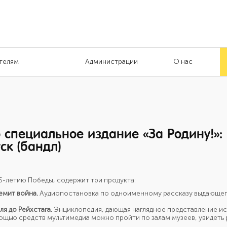
телям
Администрации
О нас
 специальное издание «За Родину!»: 
ск (бандл)
5-летию Победы, содержит три продукта:
ремит война.
Аудиопостановка по одноименному рассказу выдающего
я до Рейхстага.
Энциклопедия, дающая наглядное представление и
щью средств мультимедиа можно пройти по залам музеев, увидеть