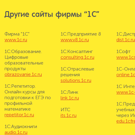
Другие сайты фирмы “1С”
Фирма "1С"
1С:Предприятие 8
1С:Дис
www.1c.ru
www.v8.1c.ru
dist.1c.r
1С:Образование.
1С:Консалтинг
1Софт
Цифровые
consulting.1c.ru
www.1cs
образовательные
продукты
1С:Отраслевые
1С-Онл
obrazovanie.1c.ru
решения
online.1c
solutions.1c.ru
1С:Репетитор.
1С Инте
Онлайн курсы для
1С:Линк
www.1c-i
подготовки к ЕГЭ по
link.1c.ru
профильной
1С:Пред
математике
ИТС
учебных
repetitor.1c.ru
its.1c.ru
через И
edu.1cf
1С:Аудиокниги
audio.1c.ru