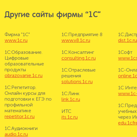
Другие сайты фирмы “1С”
Фирма "1С"
1С:Предприятие 8
1С:Дис
www.1c.ru
www.v8.1c.ru
dist.1c.r
1С:Образование.
1С:Консалтинг
1Софт
Цифровые
consulting.1c.ru
www.1cs
образовательные
продукты
1С:Отраслевые
1С-Онл
obrazovanie.1c.ru
решения
online.1c
solutions.1c.ru
1С:Репетитор.
1С Инте
Онлайн курсы для
1С:Линк
www.1c-i
подготовки к ЕГЭ по
link.1c.ru
профильной
1С:Пред
математике
ИТС
учебных
repetitor.1c.ru
its.1c.ru
через И
edu.1cf
1С:Аудиокниги
audio.1c.ru