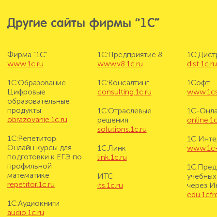
Другие сайты фирмы “1С”
Фирма "1С"
1С:Предприятие 8
1С:Дис
www.1c.ru
www.v8.1c.ru
dist.1c.r
1С:Образование.
1С:Консалтинг
1Софт
Цифровые
consulting.1c.ru
www.1cs
образовательные
продукты
1С:Отраслевые
1С-Онл
obrazovanie.1c.ru
решения
online.1c
solutions.1c.ru
1С:Репетитор.
1С Инте
Онлайн курсы для
1С:Линк
www.1c-i
подготовки к ЕГЭ по
link.1c.ru
профильной
1С:Пред
математике
ИТС
учебных
repetitor.1c.ru
its.1c.ru
через И
edu.1cf
1С:Аудиокниги
audio.1c.ru