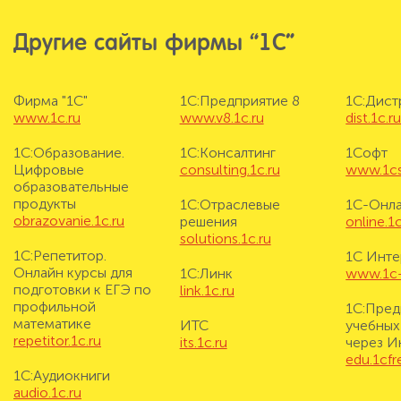
Другие сайты фирмы “1С”
Фирма "1С"
1С:Предприятие 8
1С:Дис
www.1c.ru
www.v8.1c.ru
dist.1c.r
1С:Образование.
1С:Консалтинг
1Софт
Цифровые
consulting.1c.ru
www.1cs
образовательные
продукты
1С:Отраслевые
1С-Онл
obrazovanie.1c.ru
решения
online.1c
solutions.1c.ru
1С:Репетитор.
1С Инте
Онлайн курсы для
1С:Линк
www.1c-i
подготовки к ЕГЭ по
link.1c.ru
профильной
1С:Пред
математике
ИТС
учебных
repetitor.1c.ru
its.1c.ru
через И
edu.1cf
1С:Аудиокниги
audio.1c.ru