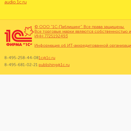
audio.1c.ru
© ООО "1С-Паблишинг". Все права защищены.
Все торговые марки являются собственностью и
ИНН 7725192493
Информация об ИТ-аккредитованной организац
8-495-258-44-08
1c@1c.ru
8-495-681-02-21
publishing@1c.ru