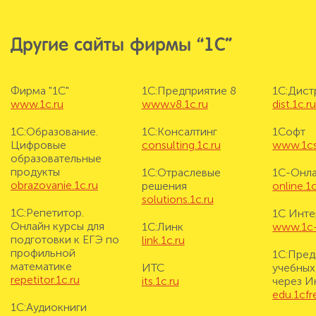
Другие сайты фирмы “1С”
Фирма "1С"
1С:Предприятие 8
1С:Дис
www.1c.ru
www.v8.1c.ru
dist.1c.r
1С:Образование.
1С:Консалтинг
1Софт
Цифровые
consulting.1c.ru
www.1cs
образовательные
продукты
1С:Отраслевые
1С-Онл
obrazovanie.1c.ru
решения
online.1c
solutions.1c.ru
1С:Репетитор.
1С Инте
Онлайн курсы для
1С:Линк
www.1c-i
подготовки к ЕГЭ по
link.1c.ru
профильной
1С:Пред
математике
ИТС
учебных
repetitor.1c.ru
its.1c.ru
через И
edu.1cf
1С:Аудиокниги