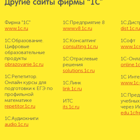
Другие сайты фирмы “1С”
Фирма "1С"
1С:Предприятие 8
1С:Дис
www.1c.ru
www.v8.1c.ru
dist.1c.r
1С:Образование.
1С:Консалтинг
1Софт
Цифровые
consulting.1c.ru
www.1cs
образовательные
продукты
1С:Отраслевые
1С-Онл
obrazovanie.1c.ru
решения
online.1c
solutions.1c.ru
1С:Репетитор.
1С Инте
Онлайн курсы для
1С:Линк
www.1c-i
подготовки к ЕГЭ по
link.1c.ru
профильной
1С:Пред
математике
ИТС
учебных
repetitor.1c.ru
its.1c.ru
через И
edu.1cf
1С:Аудиокниги
audio.1c.ru