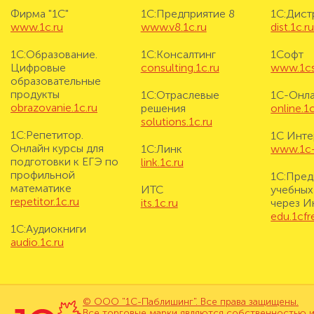
Фирма "1С"
1С:Предприятие 8
1С:Дис
www.1c.ru
www.v8.1c.ru
dist.1c.r
1С:Образование.
1С:Консалтинг
1Софт
Цифровые
consulting.1c.ru
www.1cs
образовательные
продукты
1С:Отраслевые
1С-Онл
obrazovanie.1c.ru
решения
online.1c
solutions.1c.ru
1С:Репетитор.
1С Инте
Онлайн курсы для
1С:Линк
www.1c-i
подготовки к ЕГЭ по
link.1c.ru
профильной
1С:Пред
математике
ИТС
учебных
repetitor.1c.ru
its.1c.ru
через И
edu.1cf
1С:Аудиокниги
audio.1c.ru
© ООО "1С-Паблишинг". Все права защищены.
Все торговые марки являются собственностью и