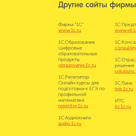
Другие сайты фирмы
Фирма "1С"
1С:Предп
www.1c.ru
www.v8.1
1С:Образование.
1С:Конса
Цифровые
consulting
образовательные
продукты
1С:Отрас
obrazovanie.1c.ru
решения
solutions.
1С:Репетитор.
Онлайн курсы для
1С:Линк
подготовки к ЕГЭ по
link.1c.ru
профильной
математике
ИТС
repetitor.1c.ru
its.1c.ru
1С:Аудиокниги
audio.1c.ru