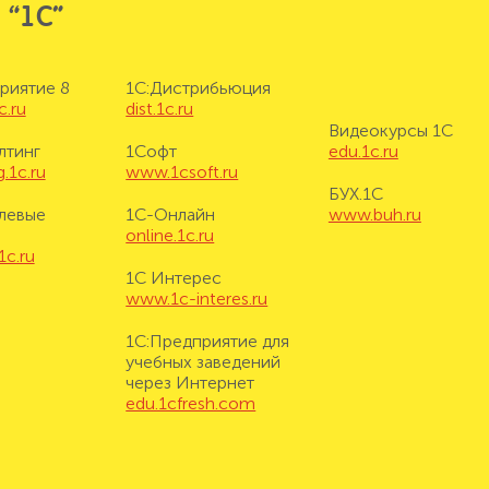
 “1С”
риятие 8
1С:Дистрибьюция
c.ru
dist.1c.ru
Видеокурсы 1С
лтинг
1Софт
edu.1c.ru
.1c.ru
www.1csoft.ru
БУХ.1С
левые
1С-Онлайн
www.buh.ru
online.1c.ru
1c.ru
1С Интерес
www.1c-interes.ru
1С:Предприятие для
учебных заведений
через Интернет
edu.1cfresh.com