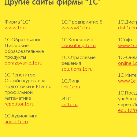
Другие сайты фирмы “1С”
Фирма "1С"
1С:Предприятие 8
1С:Дис
www.1c.ru
www.v8.1c.ru
dist.1c.r
1С:Образование.
1С:Консалтинг
1Софт
Цифровые
consulting.1c.ru
www.1cs
образовательные
продукты
1С:Отраслевые
1С-Онл
obrazovanie.1c.ru
решения
online.1c
solutions.1c.ru
1С:Репетитор.
1С Инте
Онлайн курсы для
1С:Линк
www.1c-i
подготовки к ЕГЭ по
link.1c.ru
профильной
1С:Пред
математике
ИТС
учебных
repetitor.1c.ru
its.1c.ru
через И
edu.1cf
1С:Аудиокниги
audio.1c.ru