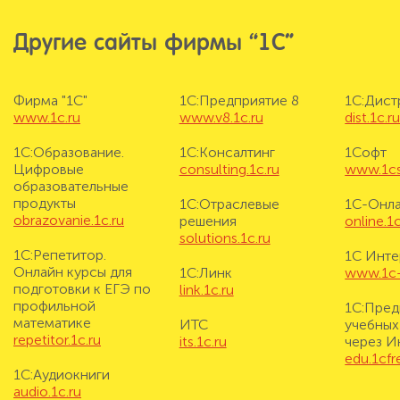
Другие сайты фирмы “1С”
Фирма "1С"
1С:Предприятие 8
1С:Дис
www.1c.ru
www.v8.1c.ru
dist.1c.r
1С:Образование.
1С:Консалтинг
1Софт
Цифровые
consulting.1c.ru
www.1cs
образовательные
продукты
1С:Отраслевые
1С-Онл
obrazovanie.1c.ru
решения
online.1c
solutions.1c.ru
1С:Репетитор.
1С Инте
Онлайн курсы для
1С:Линк
www.1c-i
подготовки к ЕГЭ по
link.1c.ru
профильной
1С:Пред
математике
ИТС
учебных
repetitor.1c.ru
its.1c.ru
через И
edu.1cf
1С:Аудиокниги
audio.1c.ru